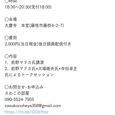
○時間
18:30～20:30(受付18:00)
○会場
大慶寺　本堂(藤枝市藤枝4ｰ2ｰ7)
○費用
2,000円(当日現金)後日録画配信付き
○内容
1、前野マドカ氏講演
2、前野マドカ氏×大場唯央氏×寺田卓正
氏によるトークセッション
○お問合せ-お申込み
さわこの部屋
090ｰ5524-7955
sawakonoheya358@gmail.com
https://lin.ee/iGOkHoe