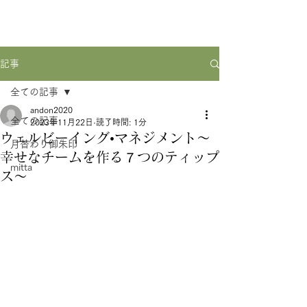
記事
全ての記事
andon2020
全ての記事
2023年11月22日
読了時間: 1分
ウェルビーイング•マネジメント～
月替わり御朱印
幸せなチームを作る７つのティップ
mitta
ス～