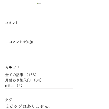
コメント
コメントを追加…
2026年07月の月参り・
心と体の養生教
月替わり御首題のご案内
称：ストレッチ
#healthytemple
カテゴリー
全ての記事
（166）
166件の記事
月替わり御朱印
（64）
64件の記事
mitta
（4）
4件の記事
​タグ
まだタグはありません。