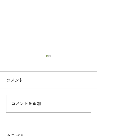
コメント
コメントを追加…
心と体の養生教室（通
手ぶらで参加 
称：ストレッチの会）
かん」
#healthytemple