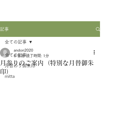
記事
全ての記事
andon2020
全ての記事
6 日前
読了時間: 1分
月参りのご案内（特別な月替御朱
月替わり御朱印
印）
mitta