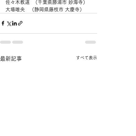
佐々木教道  （千葉県勝浦市 妙海寺） 
大場唯央   （静岡県藤枝市 大慶寺）
すべて表示
最新記事