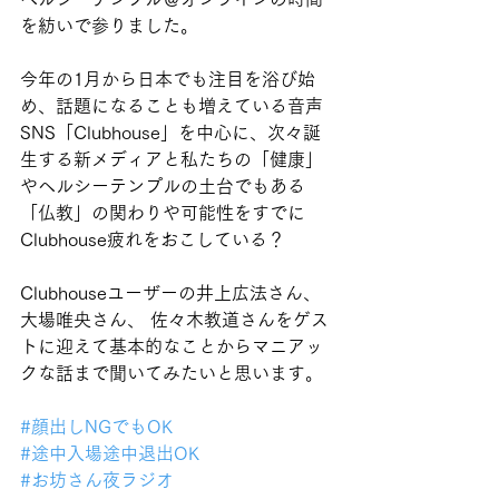
を紡いで参りました。
今年の1月から日本でも注目を浴び始
め、話題になることも増えている音声
SNS「Clubhouse」を中心に、次々誕
生する新メディアと私たちの「健康」
やヘルシーテンプルの土台でもある
「仏教」の関わりや可能性をすでに
Clubhouse疲れをおこしている？
Clubhouseユーザーの井上広法さん、
大場唯央さん、 佐々木教道さんをゲス
トに迎えて基本的なことからマニアッ
クな話まで聞いてみたいと思います。
#顔出しNGでもOK
#途中入場途中退出OK
#お坊さん夜ラジオ