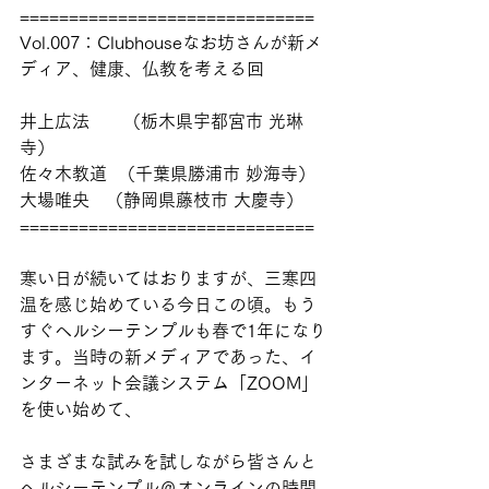
==============================
Vol.007：Clubhouseなお坊さんが新メ
ディア、健康、仏教を考える回
井上広法　   （栃木県宇都宮市 光琳
寺）
佐々木教道  （千葉県勝浦市 妙海寺） 
大場唯央   （静岡県藤枝市 大慶寺）
==============================
寒い日が続いてはおりますが、三寒四
温を感じ始めている今日この頃。もう
すぐヘルシーテンプルも春で1年になり
ます。当時の新メディアであった、イ
ンターネット会議システム「ZOOM」
を使い始めて、
さまざまな試みを試しながら皆さんと
ヘルシーテンプル＠オンラインの時間