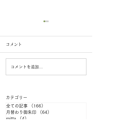
コメント
コメントを追加…
2026年07月の月参り・
心と体の養生教
月替わり御首題のご案内
称：ストレッチ
#healthytemple
カテゴリー
全ての記事
（166）
166件の記事
月替わり御朱印
（64）
64件の記事
mitta
（4）
4件の記事