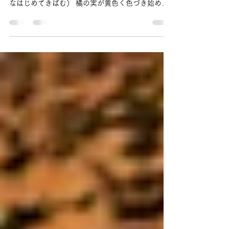
り御首題のご案内
------------------------- 12月の御朱印 ------------
------------- 小雪・橘始黄 （しょうせつ・たちば
なはじめてきばむ） 橘の実が黄色く色づき始める
頃 冬が深まり気分が落ち込みそうな中、橘菩薩が
周りを明るくしてくれている...