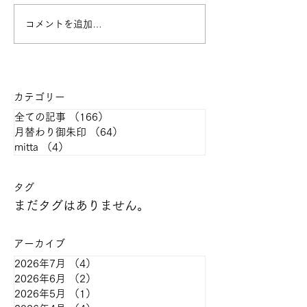
コメントを追加…
2026年2月の月参り・月
2026年1月の
替わり御首題のご案内
替わり御首題の
カテゴリー
全ての記事
（166）
166件の記事
月替わり御朱印
（64）
64件の記事
mitta
（4）
4件の記事
​タグ
まだタグはありません。
アーカイブ
2026年7月
（4）
4件の記事
2026年6月
（2）
2件の記事
2026年5月
（1）
1件の記事