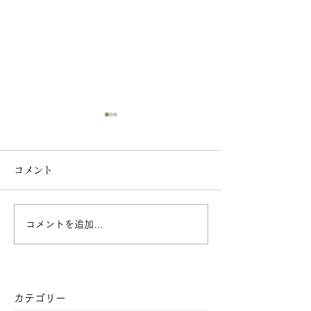
コメント
コメントを追加…
2026年2月の月参り・月
2026年1月の
替わり御首題のご案内
替わり御首題の
カテゴリー