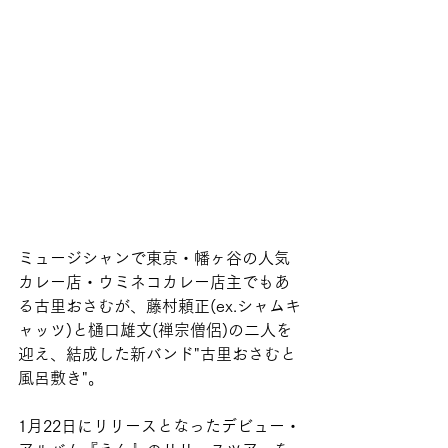
ミュージシャンで東京・幡ヶ谷の人気
カレー店・ウミネコカレー店主でもあ
る古里おさむが、藤村頼正(ex.シャムキ
ャッツ)と樋口雄文(禅宗僧侶)の二人を
迎え、結成した新バンド"古里おさむと
風呂敷き"。
1月22日にリリースとなったデビュー・