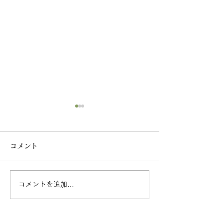
コメント
コメントを追加…
2026年07月の月参り・
心と体の養生教
月替わり御首題のご案内
称：ストレッチ